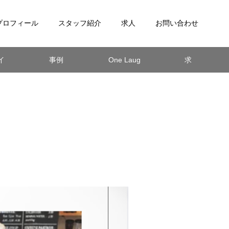
プロフィール
スタッフ紹介
求人
お問い合わせ
イ
事例
One Laug
求
紹介
h Day
人